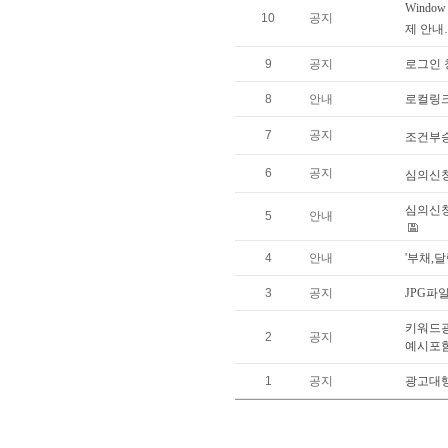
Windo
10
공지
제 안내
9
공지
로그인 
8
안내
로컬링크
7
공지
조건부
6
공지
심의신
심의신청
5
안내
4
안내
'부채,
3
공지
JPG파
키워드광
2
공지
예시포함
1
공지
광고대행