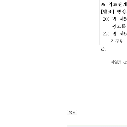
파일명: c
목록