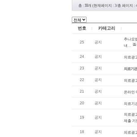
총 :
55
개 (현재페이지 : 3/총 페이지 : 4
번호
카테고리
추나요법
25
공지
내…
24
공지
의료광고
23
공지
의료기관
22
공지
의료광고
21
공지
온라인 
20
공지
의료기관
의료광고
19
공지
제출 기
18
공지
의료광고