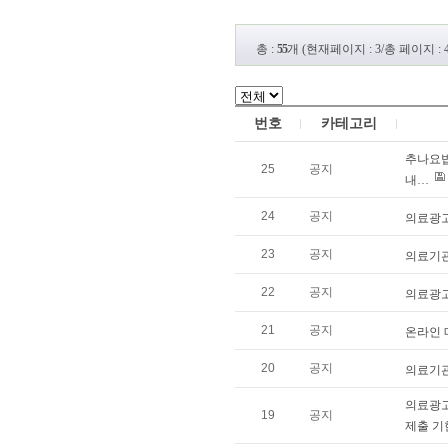
총 :
55
개 (현재페이지 : 3/총 페이지 : 4
번호
카테고리
추나요법
25
공지
내…
24
공지
의료광고
23
공지
의료기관
22
공지
의료광고
21
공지
온라인 
20
공지
의료기관
의료광고
19
공지
제출 기