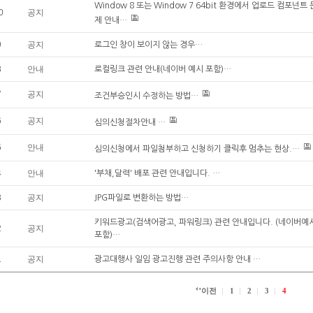
Window 8 또는 Window 7 64bit 환경에서 업로드 컴포넌트 
0
공지
제 안내…
9
공지
로그인 창이 보이지 않는 경우…
8
안내
로컬링크 관련 안내(네이버 예시 포함)…
7
공지
조건부승인시 수정하는 방법…
6
공지
심의신청절차안내 …
5
안내
심의신청에서 파일첨부하고 신청하기 클릭후 멈추는 현상.…
4
안내
'부채,달력' 배포 관련 안내입니다. …
3
공지
JPG파일로 변환하는 방법…
키워드광고(검색어광고, 파워링크) 관련 안내입니다. (네이버예
2
공지
포함)…
1
공지
광고대행사 일임 광고진행 관련 주의사항 안내 …
'이전
1
2
3
4